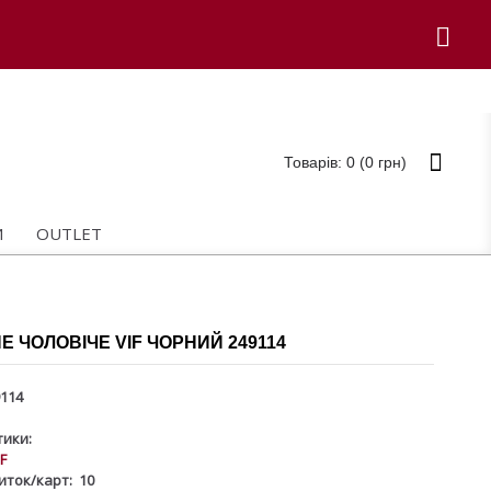
Товарів: 0 (0 грн)
И
OUTLET
 ЧОЛОВІЧЕ VIF ЧОРНИЙ 249114
114
ики:
IF
зиток/карт:
10