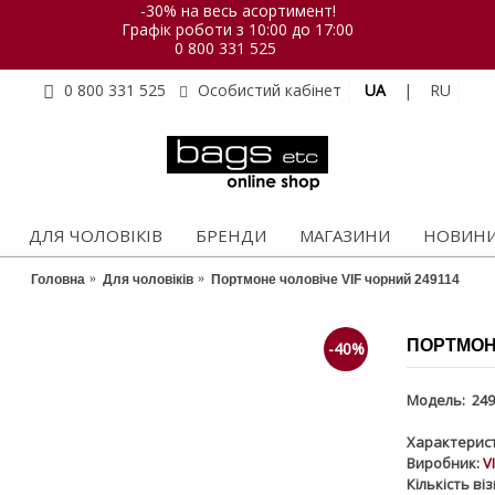
-30% на весь асортимент!
Графік роботи з 10:00 до 17:00
0 800 331 525
UA
|
RU
0 800 331 525
Особистий кабінет
ДЛЯ ЧОЛОВІКІВ
БРЕНДИ
МАГАЗИНИ
НОВИН
Головна
Для чоловіків
Портмоне чоловіче VIF чорний 249114
ПОРТМОНЕ
-40%
Модель:
249
Характерист
Виробник:
V
Кількість ві