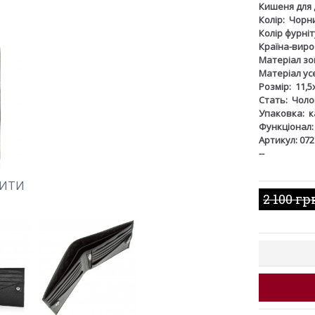
Кишеня для 
Колір:
Чорн
Колір фурніт
Країна-виро
Матеріал зов
Матеріал ус
Розмір:
11,5
Стать:
Чоло
Упаковка:
к
Функціонал:
Артикул: 072
--
ШИТИ
2 100 гр