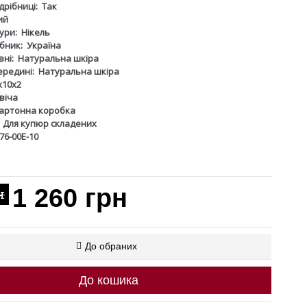
дрібниці:
Так
ий
ури:
Нікель
бник:
Україна
ні:
Натуральна шкіра
ередині:
Натуральна шкіра
х10х2
віча
артонна коробка
Для купюр складених
76-00Е-10
1 260 грн
н
До обраних
До кошика