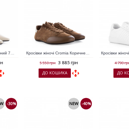
Туфлі жіночі DKNY Молочний 796407
Кросівки жіночі Cromia Коричневий світлий 796323
рн
3 885 грн
5 550 грн
4 790 гр
ДО КОШИКА
ДО К
няння
До обраних
До порівняння
До обрани
EW
-30%
NEW
-40%