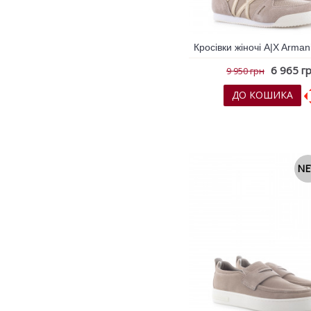
6 965 г
9 950 грн
ДО КОШИКА
До обраних
До порів
N