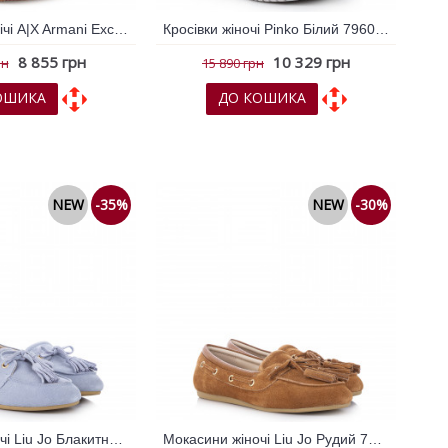
Кросівки чоловічі A|X Armani Exchange Хакі 796730
Кросівки жіночі Pinko Білий 796099
8 855 грн
10 329 грн
рн
15 890 грн
ОШИКА
ДО КОШИКА
х
До порівняння
До обраних
До порівняння
NEW
-35%
NEW
-30%
Мокасини жіночі Liu Jo Блакитний 796145
Мокасини жіночі Liu Jo Рудий 796151