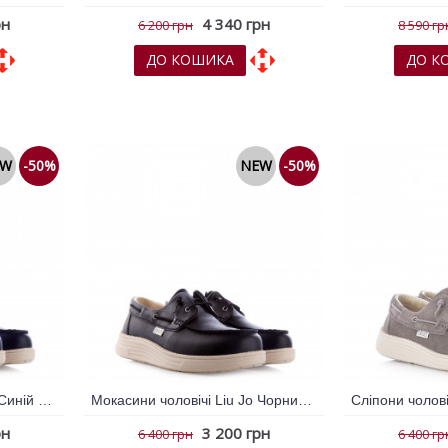
рн
4 340 грн
6 200 грн
8 590 гр
ДО КОШИКА
ДО К
няння
До обраних
До порівняння
До обрани
EW
-50%
NEW
-50%
Мокасини чоловічі Liu Jo Синій 796334
Мокасини чоловічі Liu Jo Чорний 796333
рн
3 200 грн
6 400 грн
6 400 гр