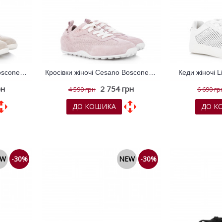
Кросівки жіночі Cesano Boscone Бежевий 795582
Кросівки жіночі Cesano Boscone Рожевий 795570
Кеди жіночі L
рн
2 754 грн
4 590 грн
6 690 гр
ДО КОШИКА
ДО К
няння
До обраних
До порівняння
До обрани
EW
-30%
NEW
-30%