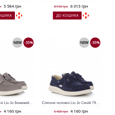
5 584 грн
6 013 грн
н
8 590 грн
ОШИКА
ДО КОШИКА
х
До порівняння
До обраних
До порівняння
NEW
-35%
NEW
-35%
Сліпони чоловічі Liu Jo Бежевий 796195
Сліпони чоловічі Liu Jo Синій 796192
4 160 грн
4 160 грн
н
6 400 грн