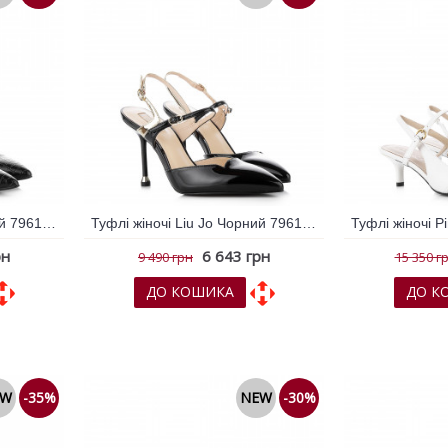
Туфлі жіночі Liu Jo Чорний 796163
Туфлі жіночі Liu Jo Чорний 796168
рн
6 643 грн
9 490 грн
15 350 г
ДО КОШИКА
ДО К
няння
До обраних
До порівняння
До обрани
EW
-35%
NEW
-30%