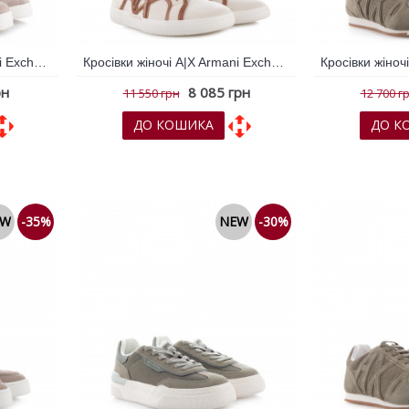
Кросівки жіночі A|X Armani Exchange Бежевий 796510
Кросівки жіночі A|X Armani Exchange Бежевий 796742
рн
8 085 грн
11 550 грн
12 700 г
ДО КОШИКА
ДО К
няння
До обраних
До порівняння
До обрани
EW
-35%
NEW
-30%