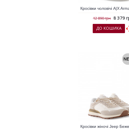
8 379 г
12 890 грн
ДО КОШИКА
До обраних
До порів
N