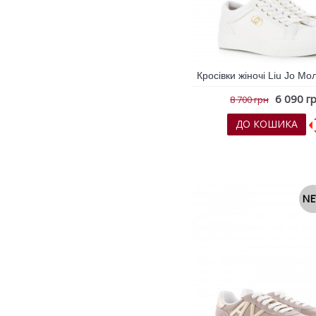
SKA
Derby
Megumi Ochi
Ermanno Firenze
Jadise
6 090 г
8 700 грн
ДО КОШИКА
До обраних
До порів
N