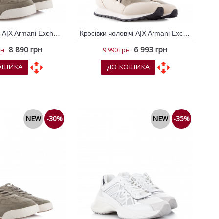
Кросівки жіночі A|X Armani Exchange Хакі 796738
Кросівки чоловічі A|X Armani Exchange Білий 796726
8 890 грн
6 993 грн
рн
9 990 грн
ОШИКА
ДО КОШИКА
х
До порівняння
До обраних
До порівняння
NEW
-30%
NEW
-35%