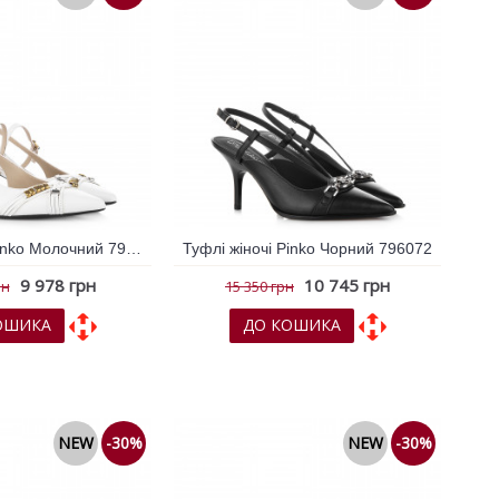
Туфлі жіночі Pinko Молочний 796078
Туфлі жіночі Pinko Чорний 796072
9 978 грн
10 745 грн
рн
15 350 грн
ОШИКА
ДО КОШИКА
х
До порівняння
До обраних
До порівняння
NEW
-30%
NEW
-30%