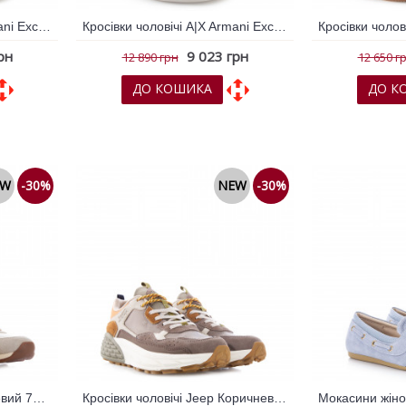
Кросівки чоловічі A|X Armani Exchange Бежевий 796503
Кросівки чоловічі A|X Armani Exchange Зелений 796505
рн
9 023 грн
12 890 грн
12 650 г
ДО КОШИКА
ДО К
няння
До обраних
До порівняння
До обрани
EW
-30%
NEW
-30%
Кросівки жіночі Jeep Бежевий 795979
Кросівки чоловічі Jeep Коричневий 795992