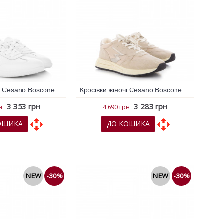
Кросівки жіночі Cesano Boscone Білий 795564
Кросівки жіночі Cesano Boscone Бежевий 795021
3 353 грн
3 283 грн
н
4 690 грн
ОШИКА
ДО КОШИКА
х
До порівняння
До обраних
До порівняння
NEW
-30%
NEW
-30%