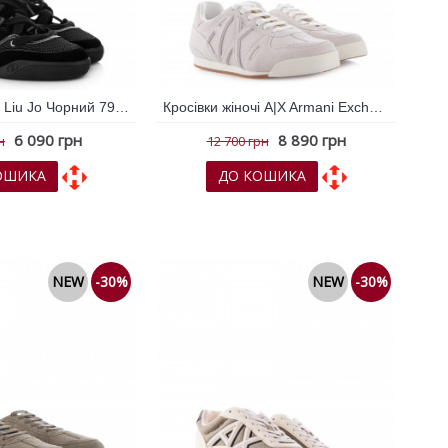
Кросівки жіночі Liu Jo Чорний 796174
Кросівки жіночі A|X Armani Exchange Білий 796736
6 090 грн
8 890 грн
н
12 700 грн
ОШИКА
ДО КОШИКА
х
До порівняння
До обраних
До порівняння
NEW
-30%
NEW
-30%