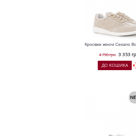
Marco Tozzi
65%
Tamaris Comfort
70%
Bikkembergs
75%
OTTO KESSLER
80%
Bruno Premi
90%
U.S. Polo Assn.
3 353 г
4 790 грн
Marco Ferretti
ДО КОШИКА
Doppler
До обраних
До порів
Moschino
Clima
N
Bisetti
M&P
Plein Sport
Me.Mora