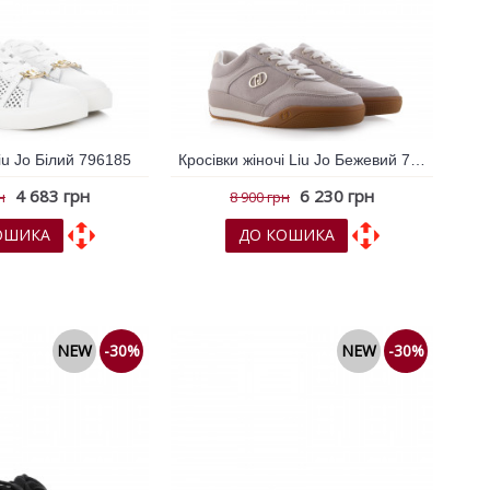
iu Jo Білий 796185
Кросівки жіночі Liu Jo Бежевий 796604
4 683 грн
6 230 грн
н
8 900 грн
ОШИКА
ДО КОШИКА
х
До порівняння
До обраних
До порівняння
NEW
-30%
NEW
-30%