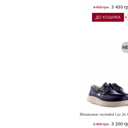
3 430 г
4 900 грн
ДО КОШИКА
До обраних
До порів
N
3 200 г
6 400 грн