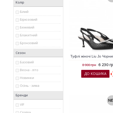
Колір
Білий
Бірюзовий
Бежевий
Блакитний
Бронзовий
Жовтий
Сезон
Зелений
Базовий
6 230 г
8 900 грн
Золотий
Весна - літо
ДО КОШИКА
Коричневий
Новинки
Молочний
До обраних
До порів
Осінь - зима
Мульти колір
Бренди
Помаранчевий
N
VIF
Рожевий
Cromia