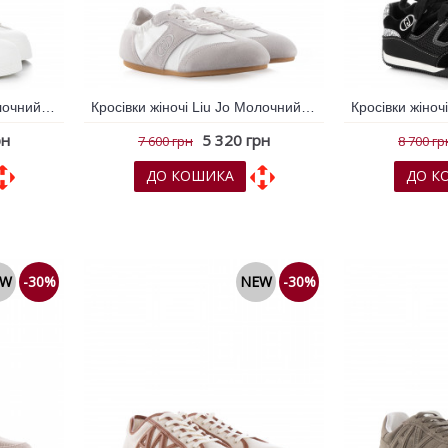
Кросівки жіночі Liu Jo Молочний 796179
Кросівки жіночі Liu Jo Молочний 796614
рн
5 320 грн
7 600 грн
8 700 гр
ДО КОШИКА
ДО К
няння
До обраних
До порівняння
До обрани
EW
-30%
NEW
-30%