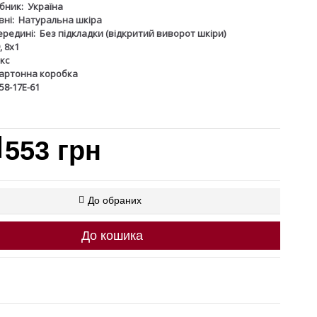
бник:
Україна
ні:
Натуральна шкіра
ередині:
Без підкладки (відкритий виворот шкіри)
, 8х1
кс
артонна коробка
58-17Е-61
553 грн
До обраних
До кошика