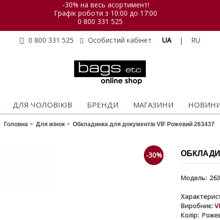
-30% на весь асортимент!
Графік роботи з 10:00 до 17:00
0 800 331 525
UA
|
RU
0 800 331 525
Особистий кабінет
ДЛЯ ЧОЛОВІКІВ
БРЕНДИ
МАГАЗИНИ
НОВИН
Головна
Для жінок
Обкладинка для документів VIF Рожевий 263437
ОБКЛАДИН
-30%
Модель:
263
Характерист
Виробник:
V
Колір:
Роже