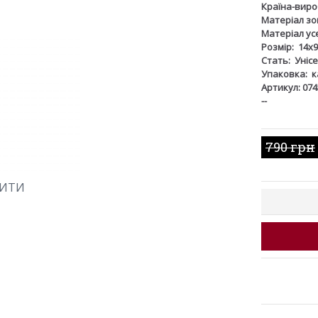
Країна-виро
Матеріал зов
Матеріал ус
Розмір:
14х9
Стать:
Унісе
Упаковка:
к
Артикул: 074
--
790 грн
ШИТИ