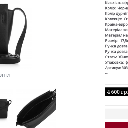
Кількість ві
Колір:
Чорн
Колір фурніт
Колекція:
Cr
Країна-виро
Матеріал зов
Матеріал на
Розмір:
17,5
Ручка довга
Ручка довга
Стать:
Жіно
Упаковка:
ф
Артикул: 303
--
ШИТИ
4 600 г