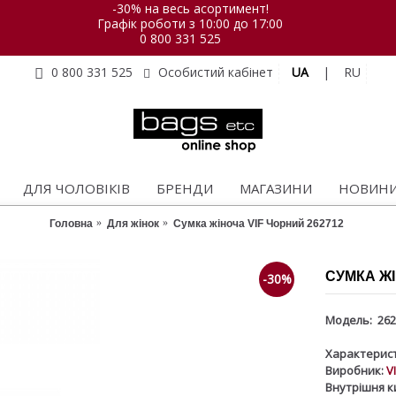
-30% на весь асортимент!
Графік роботи з 10:00 до 17:00
0 800 331 525
UA
|
RU
0 800 331 525
Особистий кабінет
ДЛЯ ЧОЛОВІКІВ
БРЕНДИ
МАГАЗИНИ
НОВИН
Головна
Для жінок
Сумка жіноча VIF Чорний 262712
СУМКА ЖІ
-30%
Модель:
262
Характерист
Виробник:
V
Внутрішня к