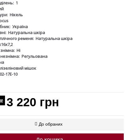
дділень:
1
ий
ури:
Нікель
ocus
бник:
Україна
ні:
Натуральна шкіра
плічного ременя:
Натуральна шкіра
х16х7,2
 знімна:
Ні
 незнімна:
Регульована
ча
лізеліновий мішок
02-17Е-10
3 220 грн
рн
До обраних
До кошика