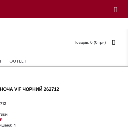
Товарів: 0 (0 грн)
И
OUTLET
НОЧА VIF ЧОРНИЙ 262712
712
ики:
IF
ишеня:
1