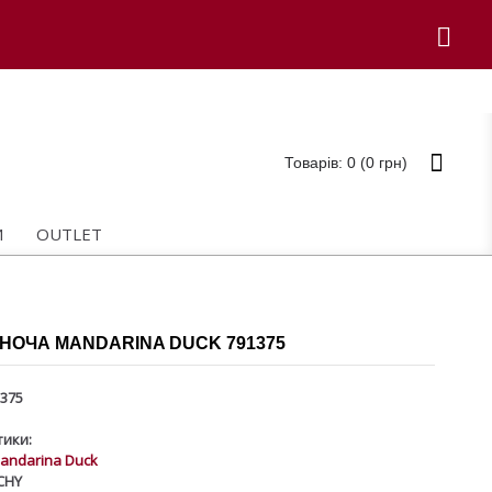
Товарів: 0 (0 грн)
И
OUTLET
НОЧА MANDARINA DUCK 791375
375
ики:
andarina Duck
CHY