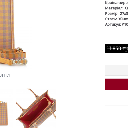
Країна-виро
Матеріал:
С
Розмір:
27х3
Стать:
Жіно
Артикул: P1
--
11 850 г
ШИТИ