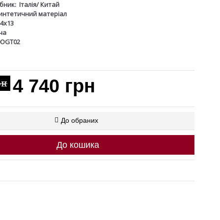
бник:
Італія/ Китай
интетичний матеріал
4х13
ча
0OGT02
4 740 грн
рн
До обраних
До кошика