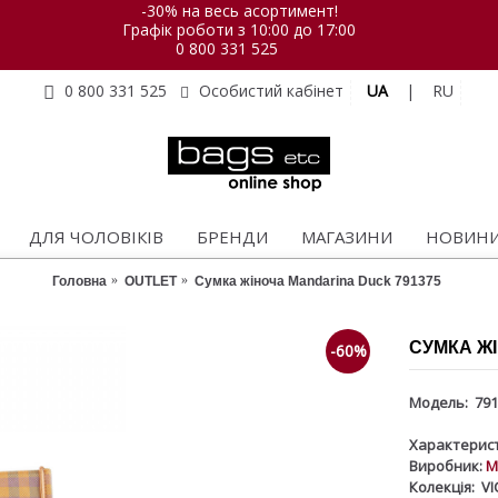
-30% на весь асортимент!
Графік роботи з 10:00 до 17:00
0 800 331 525
UA
|
RU
0 800 331 525
Особистий кабінет
ДЛЯ ЧОЛОВІКІВ
БРЕНДИ
МАГАЗИНИ
НОВИН
Головна
OUTLET
Сумка жіноча Mandarina Duck 791375
СУМКА ЖІ
-60%
Модель:
791
Характерист
Виробник:
M
Колекція:
VI