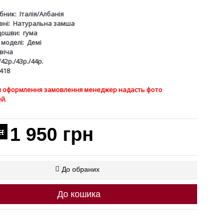
бник:
Італія/Албанія
ні:
Натуральна замша
дошви:
гума
 моделі:
Демі
віча
/42р./43р./44р.
418
ля оформлення замовлення менеджер надасть фото
й.
1 950 грн
н
До обраних
До кошика