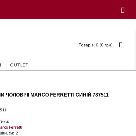
Товарів: 0 (0 грн)
И
OUTLET
 ЧОЛОВІЧІ MARCO FERRETTI СИНІЙ 787511
511
ики:
arco Ferretti
ви, см:
2