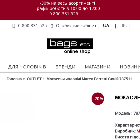
-30% на весь асортимент!
Графік роботи з 10:00 до 17:00
0 800 331 525
UA
|
RU
0 800 331 525
Особистий кабінет
ДЛЯ ЧОЛОВІКІВ
БРЕНДИ
МАГАЗИНИ
НОВИН
Головна
OUTLET
Мокасини чоловічі Marco Ferretti Синій 787511
МОКАСИНИ
-70%
Модель:
787
Характерист
Виробник:
M
Висота підош