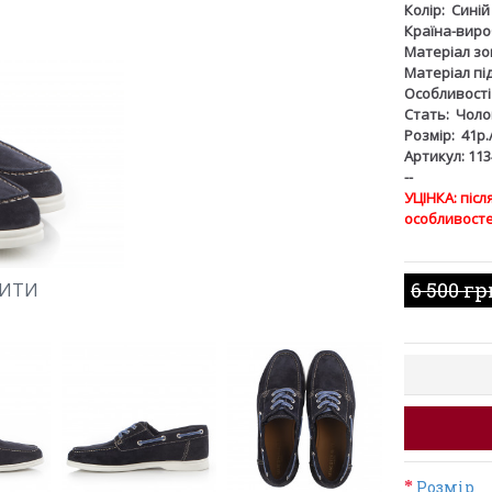
Колір:
Синій
Країна-виро
Матеріал зов
Матеріал пі
Особливості
Стать:
Чоло
Розмір:
41р.
Артикул: 113
--
УЦІНКА: піс
особливосте
6 500 гр
ШИТИ
Розмір