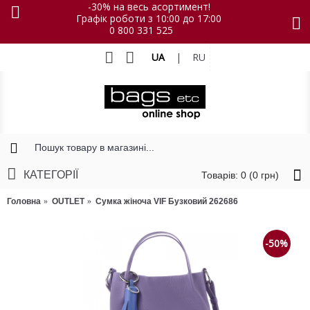
-30% на весь асортимент!
Графік роботи з 10:00 до 17:00
0 800 331 525
UA
|
RU
КАТЕГОРІЇ
Товарів: 0 (0 грн)
Головна
OUTLET
Сумка жіноча VIF Бузковий 262686
-50%