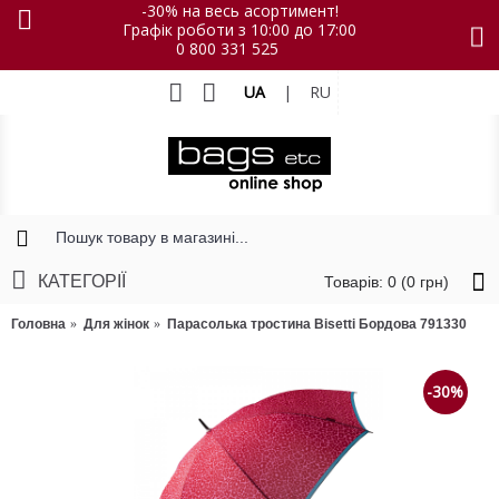
-30% на весь асортимент!
Графік роботи з 10:00 до 17:00
0 800 331 525
UA
|
RU
КАТЕГОРІЇ
Товарів: 0 (0 грн)
Головна
Для жінок
Парасолька тростина Bisetti Бордова 791330
-30%