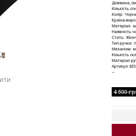
Довжина, см
Кількість сп
Колір:
Чорн
Країна-виро
Матеріал:
а
Наявність ч
Стать:
Жіно
Тип ручки:
Механізм:
м
Кількість ск
Матеріал ру
Артикул: 82
--
ШИТИ
4 500 г