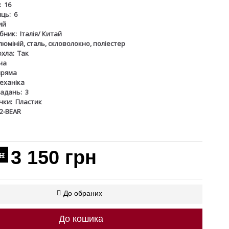
:
16
иць:
6
ий
бник:
Італія/ Китай
люміній, сталь, скловолокно, поліестер
охла:
Так
ча
пряма
еханіка
ладань:
3
чки:
Пластик
52-BEAR
3 150 грн
рн
До обраних
До кошика