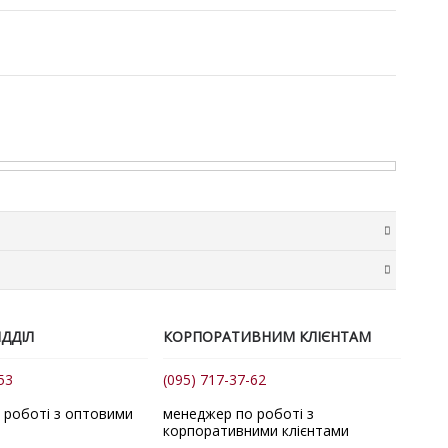
в у розмірі 20 грн + 2% від суми замовлення. Комісія
ма доставки розраховується нашим менеджером
ДДІЛ
КОРПОРАТИВНИМ КЛІЄНТАМ
точок. За потреби для передачі товару до служби
53
(095) 717-37-62
авки.
авка замовлень відбувається за тарифами перевізника
 роботі з оптовими
менеджер по роботі з
корпоративними клієнтами
ника.