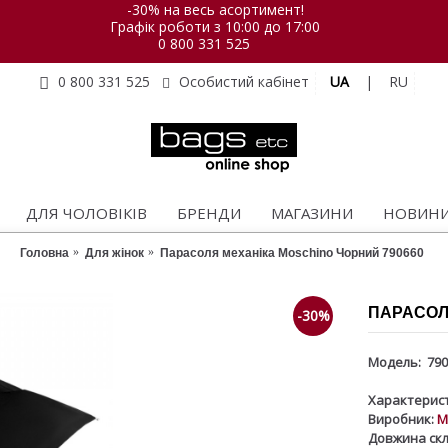
-30% на весь асортимент!
Графік роботи з 10:00 до 17:00
0 800 331 525
UA
|
RU
0 800 331 525
Особистий кабінет
ДЛЯ ЧОЛОВІКІВ
БРЕНДИ
МАГАЗИНИ
НОВИН
Головна
Для жінок
Парасоля механіка Moschino Чорний 790660
ПАРАСОЛ
-30%
Модель:
790
Характерист
Виробник:
M
Довжина скл