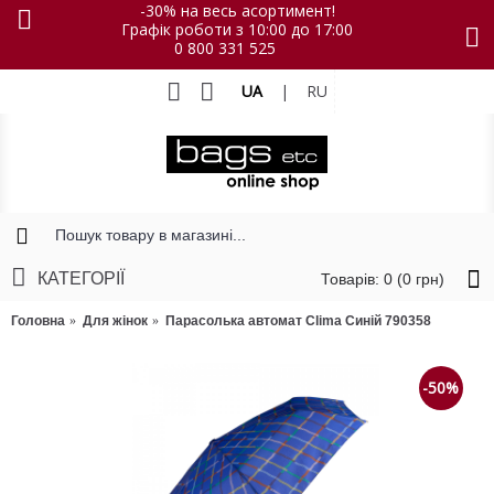
-30% на весь асортимент!
Графік роботи з 10:00 до 17:00
0 800 331 525
UA
|
RU
КАТЕГОРІЇ
Товарів: 0 (0 грн)
Головна
Для жінок
Парасолька автомат Clima Синій 790358
-50%