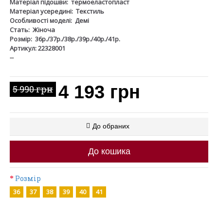
Матеріал підошви:
термоеластопласт
Матеріал усередині:
Текстиль
Особливості моделі:
Демі
Стать:
Жіноча
Розмір:
36р./37р./38р./39р./40р./41р.
Артикул: 22328001
--
4 193 грн
5 990 грн
До обраних
До кошика
Розмір
36
37
38
39
40
41