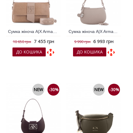
Сумка жіноча A|X Armani Exchange Бежевий 796701
Сумка жіноча A|X Armani Exchange Бежевий 796709
7 455 грн
6 993 грн
10 650 грн
9 990 грн
ДО КОШИКА
ДО КОШИКА
До обраних
До обраних
До порівняння
До порівняння
NEW
-30%
NEW
-30%