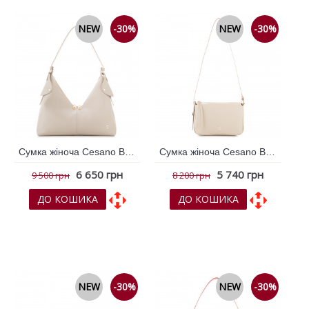
NEW
-30%
NEW
-30%
Сумка жіноча Cesano Boscone Молочний 365692
Сумка жіноча Cesano Boscone Молочний 365694
6 650 грн
5 740 грн
9 500 грн
8 200 грн
ДО КОШИКА
ДО КОШИКА
До обраних
До обраних
До порівняння
До порівняння
NEW
-30%
NEW
-30%