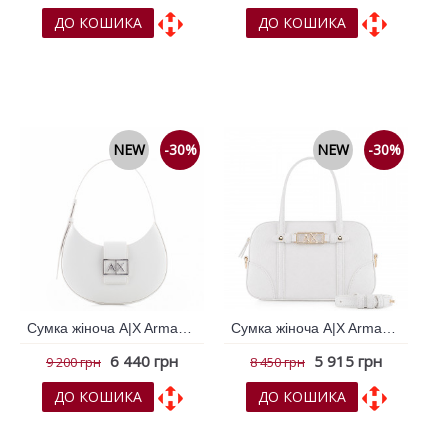
ДО КОШИКА
ДО КОШИКА
До обраних
До обраних
До порівняння
До порівняння
NEW
-30%
NEW
-30%
Сумка жіноча A|X Armani Exchange Білий 796443
Сумка жіноча A|X Armani Exchange Білий 796446
6 440 грн
5 915 грн
9 200 грн
8 450 грн
ДО КОШИКА
ДО КОШИКА
До обраних
До обраних