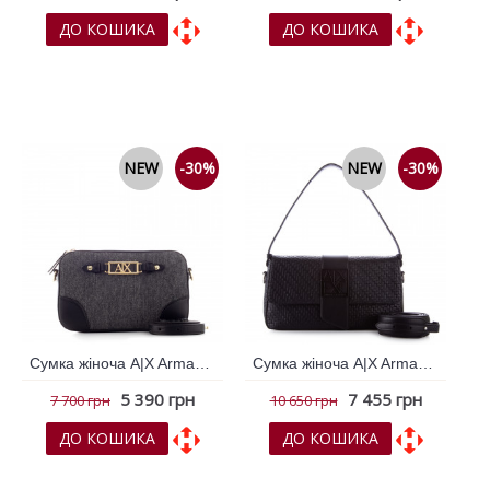
ДО КОШИКА
ДО КОШИКА
До обраних
До обраних
До порівняння
До порівняння
NEW
-30%
NEW
-30%
Сумка жіноча A|X Armani Exchange Чорний 796448
Сумка жіноча A|X Armani Exchange Чорний 796702
5 390 грн
7 455 грн
7 700 грн
10 650 грн
ДО КОШИКА
ДО КОШИКА
До обраних
До обраних