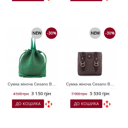
До обраних
До обраних
До порівняння
До порівняння
NEW
-30%
NEW
-30%
Сумка жіноча Cesano Boscone Зелений 796337
Сумка жіноча Cesano Boscone Коричневий 366005
3 150 грн
5 530 грн
4 500 грн
7 900 грн
ДО КОШИКА
ДО КОШИКА
До обраних
До обраних
До порівняння
До порівняння