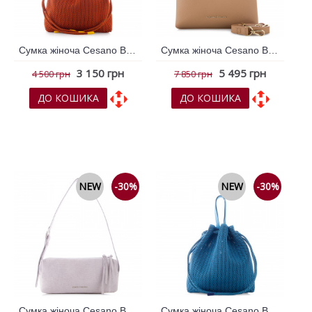
Сумка жіноча Cesano Boscone Помаранчевий 796339
Сумка жіноча Cesano Boscone Рудий 365326
3 150 грн
5 495 грн
4 500 грн
7 850 грн
ДО КОШИКА
ДО КОШИКА
До обраних
До обраних
До порівняння
До порівняння
NEW
-30%
NEW
-30%
Сумка жіноча Cesano Boscone Сірий 365333
Сумка жіноча Cesano Boscone Синій 796338