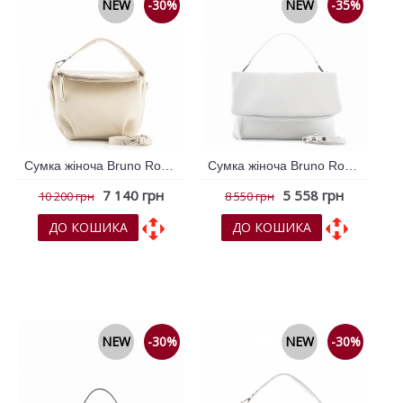
NEW
-30%
NEW
-35%
Сумка жіноча Bruno Rossi 795908
Сумка жіноча Bruno Rossi Білий 795919
7 140 грн
5 558 грн
10 200 грн
8 550 грн
ДО КОШИКА
ДО КОШИКА
До обраних
До обраних
До порівняння
До порівняння
NEW
-30%
NEW
-30%