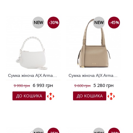
До порівняння
До порівняння
NEW
-30%
NEW
-45%
Сумка жіноча A|X Armani Exchange Білий 796708
Сумка жіноча A|X Armani Exchange Бежевий 796445
6 993 грн
5 280 грн
9 990 грн
9 600 грн
ДО КОШИКА
ДО КОШИКА
До обраних
До обраних
До порівняння
До порівняння