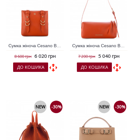
Сумка жіноча Cesano Boscone Помаранчевий 365397
Сумка жіноча Cesano Boscone Помаранчевий 365691
6 020 грн
5 040 грн
8 600 грн
7 200 грн
ДО КОШИКА
ДО КОШИКА
До обраних
До обраних
До порівняння
До порівняння
NEW
-30%
NEW
-30%