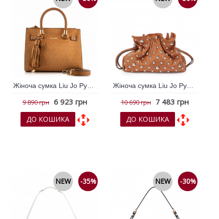
Жіноча сумка Liu Jo Рудий 796232
Жіноча сумка Liu Jo Рудий 796242
6 923 грн
7 483 грн
9 890 грн
10 690 грн
ДО КОШИКА
ДО КОШИКА
До обраних
До обраних
До порівняння
До порівняння
NEW
-35%
NEW
-30%