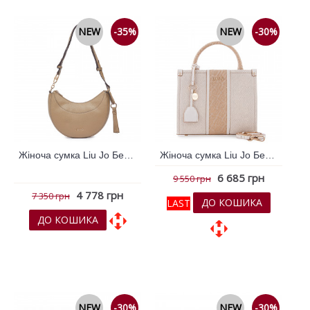
NEW
-35%
NEW
-30%
Жіноча сумка Liu Jo Бежевий 796781
Жіноча сумка Liu Jo Бежевий 796787
6 685 грн
9 550 грн
4 778 грн
7 350 грн
ДО КОШИКА
LAST
ДО КОШИКА
До обраних
До обраних
До порівняння
До порівняння
NEW
-30%
NEW
-30%