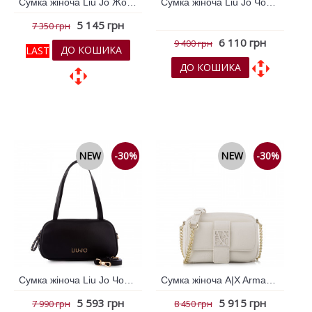
Сумка жіноча Liu Jo Жовтий 796782
Сумка жіноча Liu Jo Чорний 796238
5 145 грн
7 350 грн
6 110 грн
9 400 грн
ДО КОШИКА
LAST
ДО КОШИКА
До обраних
До обраних
До порівняння
До порівняння
NEW
-30%
NEW
-30%
Сумка жіноча Liu Jo Чорний 796784
Сумка жіноча A|X Armani Exchange Білий 794046
5 593 грн
5 915 грн
7 990 грн
8 450 грн