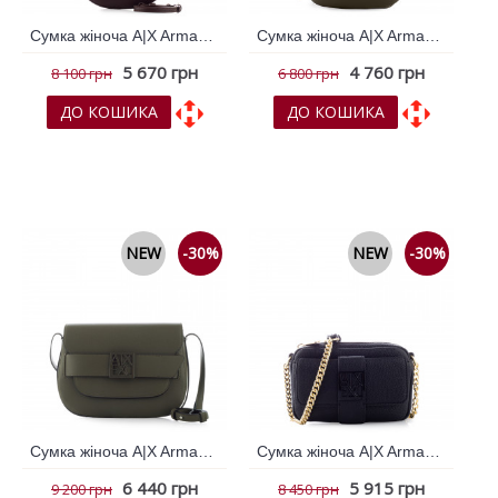
Сумка жіноча A|X Armani Exchange Коричневий 796444
Сумка жіноча A|X Armani Exchange Хакі 796449
5 670 грн
4 760 грн
8 100 грн
6 800 грн
ДО КОШИКА
ДО КОШИКА
До обраних
До обраних
До порівняння
До порівняння
NEW
-30%
NEW
-30%
Сумка жіноча A|X Armani Exchange Хакі 796469
Сумка жіноча A|X Armani Exchange Чорний 796441
6 440 грн
5 915 грн
9 200 грн
8 450 грн