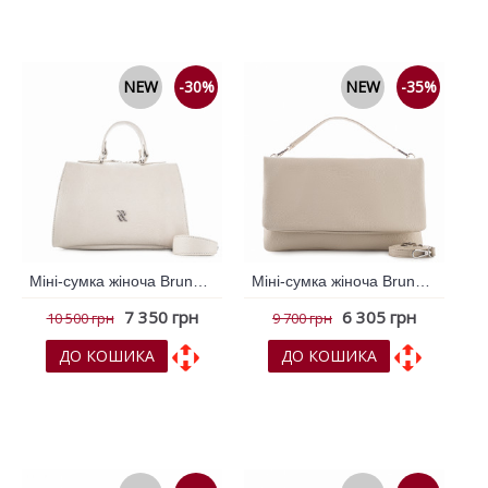
До порівняння
До порівняння
NEW
-30%
NEW
-35%
Міні-сумка жіноча Bruno Rossi Молочний 795910
Міні-сумка жіноча Bruno Rossi Молочний 795921
7 350 грн
6 305 грн
10 500 грн
9 700 грн
ДО КОШИКА
ДО КОШИКА
До обраних
До обраних
До порівняння
До порівняння