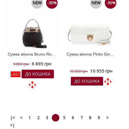
NEW
-30%
NEW
-30%
Сумка жіноча Bruno Rossi Чорний 795926
Сумка жіноча Pinko Білий 796355
6 895 грн
9 850 грн
10 955 грн
15 650 грн
ДО КОШИКА
LAST
ДО КОШИКА
До обраних
До обраних
До порівняння
До порівняння
|<
<
1
2
3
4
5
6
7
8
9
>
>|