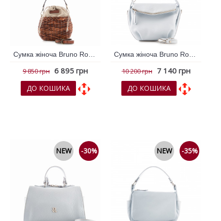
Сумка жіноча Bruno Rossi Бежевий 795925
Сумка жіноча Bruno Rossi Блакитний 795909
6 895 грн
7 140 грн
9 850 грн
10 200 грн
ДО КОШИКА
ДО КОШИКА
До обраних
До обраних
До порівняння
До порівняння
NEW
-30%
NEW
-35%