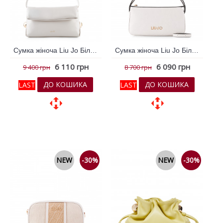
Сумка жіноча Liu Jo Білий 796237
Сумка жіноча Liu Jo Білий 796783
6 110 грн
6 090 грн
9 400 грн
8 700 грн
ДО КОШИКА
ДО КОШИКА
LAST
LAST
До обраних
До обраних
До порівняння
До порівняння
NEW
-30%
NEW
-30%