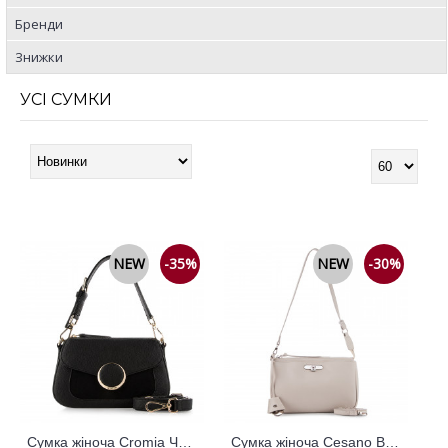
Бренди
Знижки
УСІ СУМКИ
NEW
-35%
NEW
-30%
Сумка жіноча Cromia Чорний 796563
Сумка жіноча Cesano Boscone Бежевий 365118