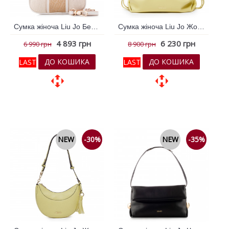
Сумка жіноча Liu Jo Бежевий 796786
Сумка жіноча Liu Jo Жовтий 796241
4 893 грн
6 230 грн
6 990 грн
8 900 грн
ДО КОШИКА
ДО КОШИКА
LAST
LAST
До обраних
До обраних
До порівняння
До порівняння
NEW
-30%
NEW
-35%