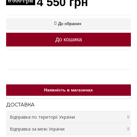
4 550 грн
6 500 грн
До обраних
До кошика
Наявність в магазинах
ДОСТАВКА
Відправка по території України
Відправка за межі України
Відправка зі складу відбувається протягом 3 робочих
днів.