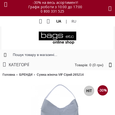
-30% на весь асортимент!
Графік роботи з 10:00 до 17:00
0 800 331 525
UA
|
RU
КАТЕГОРІЇ
Товарів: 0 (0 грн)
Головна
БРЕНДИ
Сумка жіноча VIF Сірий 265214
-30%
NEW
HIT