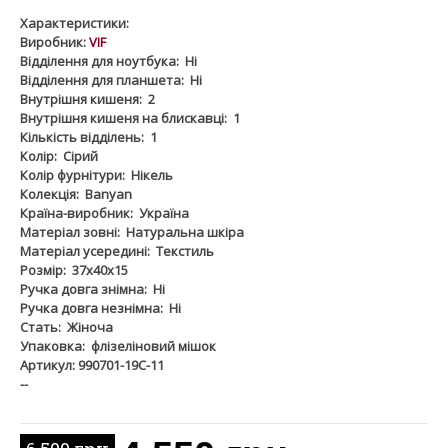
Характеристики:
Виробник:
VIF
Відділення для ноутбука:
Ні
Відділення для планшета:
Ні
Внутрішня кишеня:
2
Внутрішня кишеня на блискавці:
1
Кількість відділень:
1
Колір:
Сірий
Колір фурнітури:
Нікель
Колекція:
Banyan
Країна-виробник:
Україна
Матеріал зовні:
Натуральна шкіра
Матеріал усередині:
Текстиль
Розмір:
37х40х15
Ручка довга знімна:
Ні
Ручка довга незнімна:
Ні
Стать:
Жіноча
Упаковка:
флізеліновий мішок
Артикул: 990701-19С-11
--