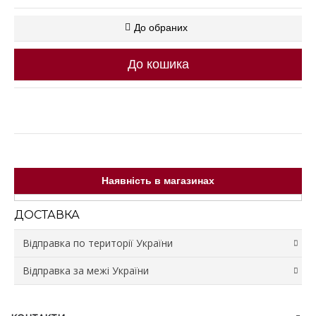
До обраних
До кошика
Наявність в магазинах
ДОСТАВКА
Відправка по території України
Відправка за межі України
Відправка зі складу відбувається протягом 3 робочих
днів.
Доставка у відділення та поштомати Нової Пошти
Вартість доставки не входить у ціну товару та
• Вартість доставки розраховується згідно з
сплачується Замовником.