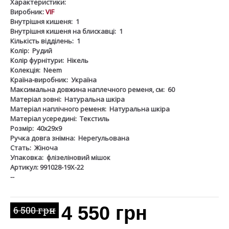
Характеристики:
Виробник:
VIF
Внутрішня кишеня:
1
Внутрішня кишеня на блискавці:
1
Кількість відділень:
1
Колір:
Рудий
Колір фурнітури:
Нікель
Колекція:
Neem
Країна-виробник:
Україна
Максимальна довжина наплечного ременя, см:
60
Матеріал зовні:
Натуральна шкіра
Матеріал наплічного ременя:
Натуральна шкіра
Матеріал усередині:
Текстиль
Розмір:
40х29х9
Ручка довга знімна:
Нерегульована
Стать:
Жіноча
Упаковка:
флізеліновий мішок
Артикул: 991028-19Х-22
--
4 550 грн
6 500 грн