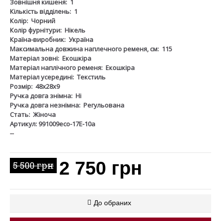
Зовнішня кишеня:
1
Кількість відділень:
1
Колір:
Чорний
Колір фурнітури:
Нікель
Країна-виробник:
Україна
Максимальна довжина наплечного ременя, см:
115
Матеріал зовні:
Екошкіра
Матеріал наплічного ременя:
Екошкіра
Матеріал усередині:
Текстиль
Розмір:
48х28х9
Ручка довга знімна:
Ні
Ручка довга незнімна:
Регульована
Стать:
Жіноча
Артикул: 991009eco-17Е-10а
--
2 750 грн
5 500 грн
До обраних