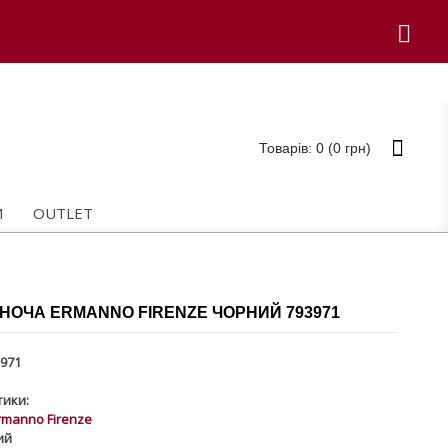
Товарів: 0 (0 грн)
И
OUTLET
НОЧА ERMANNO FIRENZE ЧОРНИЙ 793971
971
ики:
rmanno Firenze
ий