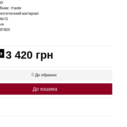
NY
бник:
Італія
интетичний матеріал
6x12
ча
401920
3 420 грн
н
До обраних
До кошика