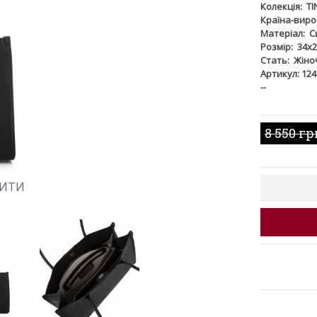
Колекція:
TI
Країна-виро
Матеріал:
С
Розмір:
34x2
Стать:
Жіно
Артикул: 12
--
8 550 гр
ШИТИ