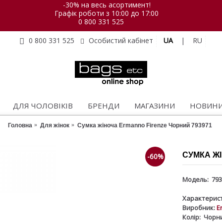
-30% на весь асортимент!
Графік роботи з 10:00 до 17:00
0 800 331 525
UA
|
RU
0 800 331 525
Особистий кабінет
ДЛЯ ЧОЛОВІКІВ
БРЕНДИ
МАГАЗИНИ
НОВИН
Головна
Для жінок
Сумка жіноча Ermanno Firenze Чорний 793971
СУМКА ЖІ
-60%
Модель:
793
Характерист
Виробник:
E
Колір:
Чорн