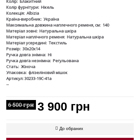
Колір:
Блакитний
Колір фурнітури:
Нікель
Колекція:
Albizia
Країна-виробник:
Україна
Максимальна довжина наплечного ременя, см:
140
Матеріал зовні:
Натуральна шкіра
Матеріал наплічного ременя:
Натуральна шкіра
Матеріал усередині:
Текстиль
Розмір:
30х20х14
Ручка довга знімна:
Ні
Ручка довга незнімна:
Регульована
Стать:
Жіноча
Упаковка:
флізеліновий мішок
Артикул: 30233-19С-41а
--
3 900 грн
6 500 грн
До обраних