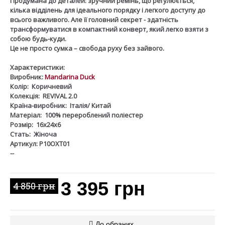
Продумана до деталей: зручний ремінь, що регулюється,
кілька відділень для ідеального порядку і легкого доступу до
всього важливого. Але її головний секрет - здатність
трансформуватися в компактний конверт, який легко взяти з
собою будь-куди.
Це не просто сумка – свобода руху без зайвого.
Характеристики:
Виробник:
Mandarina Duck
Колір:
Коричневий
Колекція:
REVIVAL 2.0
Країна-виробник:
Італія/ Китай
Матеріал:
100% перероблений поліестер
Розмір:
16х24х6
Стать:
Жіноча
Артикул: P10OXT01
--
3 395 грн
4 850 грн
До обраних