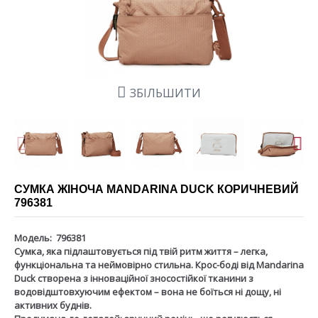
ЗБІЛЬШИТИ
СУМКА ЖІНОЧА MANDARINA DUCK КОРИЧНЕВИЙ
796381
Модель:
796381
Сумка, яка підлаштовується під твій ритм життя – легка,
функціональна та неймовірно стильна. Крос-боді від Mandarina
Duck створена з інноваційної зносостійкої тканини з
водовідштовхуючим ефектом – вона не боїться ні дощу, ні
активних буднів.