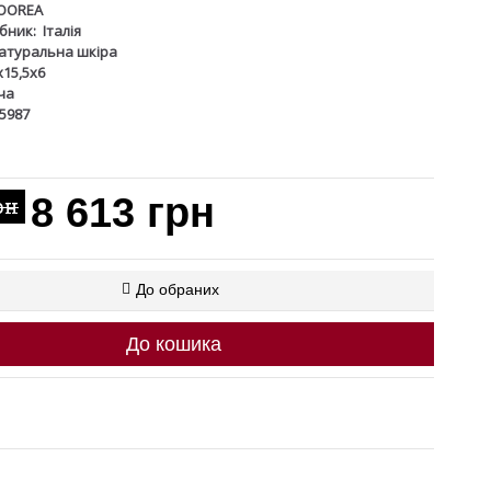
OOREA
бник:
Італія
атуральна шкіра
x15,5x6
ча
05987
8 613 грн
рн
До обраних
До кошика