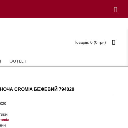
Товарів: 0 (0 грн)
И
OUTLET
НОЧА CROMIA БЕЖЕВИЙ 794020
020
ики:
romia
вий