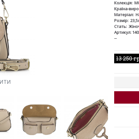
Колекція:
M
Країна-виро
Матеріал:
Н
Розмір:
23,5
Стать:
Жіно
Артикул: 14
--
13 250 г
ШИТИ