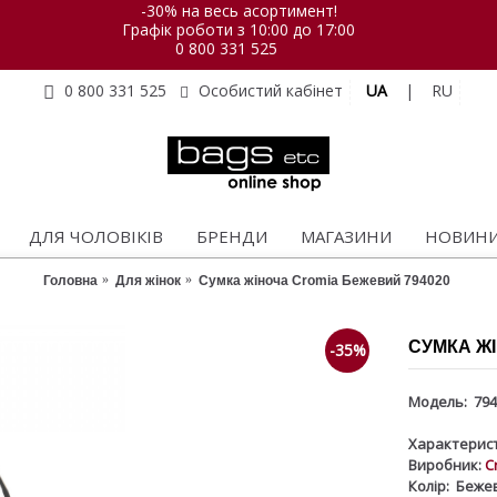
-30% на весь асортимент!
Графік роботи з 10:00 до 17:00
0 800 331 525
UA
|
RU
0 800 331 525
Особистий кабінет
ДЛЯ ЧОЛОВІКІВ
БРЕНДИ
МАГАЗИНИ
НОВИН
Головна
Для жінок
Сумка жіноча Cromia Бежевий 794020
СУМКА ЖІ
-35%
Модель:
794
Характерист
Виробник:
C
Колір:
Беже