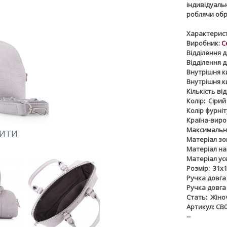
індивідуальн
роблячи обр
Характерист
Виробник:
C
Відділення д
Відділення 
Внутрішня к
Внутрішня к
Кількість ві
Колір:
Сірий
Колір фурніт
Країна-виро
Максимальна
ШИТИ
Матеріал зов
Матеріал на
Матеріал ус
Розмір:
31х1
Ручка довга
Ручка довга
Стать:
Жіно
Артикул: СВ
--