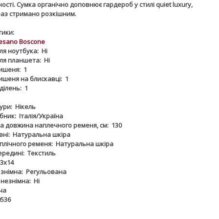
ості. Сумка органічно доповнює гардероб у стилі quiet luxury,
аз стримано розкішним.
ики:
esano Boscone
ля ноутбука:
Ні
для планшета:
Ні
ишеня:
1
ишеня на блискавці:
1
дділень:
1
ури:
Нікель
бник:
Італія/Україна
 довжина наплечного ременя, см:
130
ні:
Натуральна шкіра
плічного ременя:
Натуральна шкіра
ередині:
Текстиль
3х14
 знімна:
Регульована
 незнімна:
Ні
ча
0536