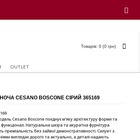
Товарів: 0 (0 грн)
И
OUTLET
НОЧА CESANO BOSCONE СІРИЙ 365169
169
дель Cesano Boscone поєднує м'яку архітектуру форми та
функціонал. Натуральна шкіра та акуратна фурнітура
ь преміальність без зайвої демонстративності. Силует з
ніями виглядає дорого та актуально, а деталі надають