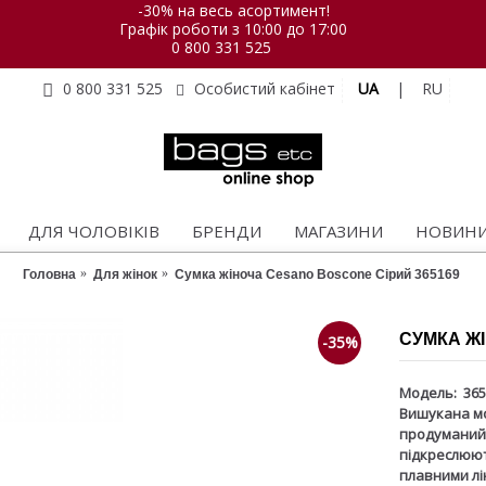
-30% на весь асортимент!
Графік роботи з 10:00 до 17:00
0 800 331 525
UA
|
RU
0 800 331 525
Особистий кабінет
ДЛЯ ЧОЛОВІКІВ
БРЕНДИ
МАГАЗИНИ
НОВИН
Головна
Для жінок
Сумка жіноча Cesano Boscone Сірий 365169
СУМКА ЖІ
-35%
Модель:
365
Вишукана мо
продуманий 
підкреслюют
плавними лі