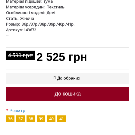
Матеріал підошви:
гума
Матеріал усередині:
Текстиль
Особливості моделі:
Демі
Стать:
Жіноча
Розмір:
36р./37р./38р./39р./40р./41р.
Артикул: 143672
--
2 525 грн
4 590 грн
До обраних
До кошика
Розмір
36
37
38
39
40
41