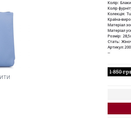
Колір:
Блак
Колір фурніт
Колекція:
Tu
Країна-виро
Матеріал зов
Матеріал ус
Розмір:
28,5
Стать:
Жіно
Артикул: 200
--
1 850 гр
ШИТИ