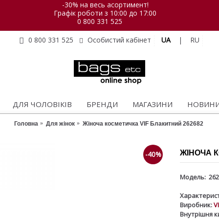
-30% на весь асортимент!
Графік роботи з 10:00 до 17:00
0 800 331 525
UA
|
RU
0 800 331 525
Особистий кабінет
ДЛЯ ЧОЛОВІКІВ
БРЕНДИ
МАГАЗИНИ
НОВИН
Головна
Для жінок
Жіноча косметичка VIF Блакитний 262682
ЖІНОЧА К
-40%
Модель:
262
Характерист
Виробник:
V
Внутрішня к