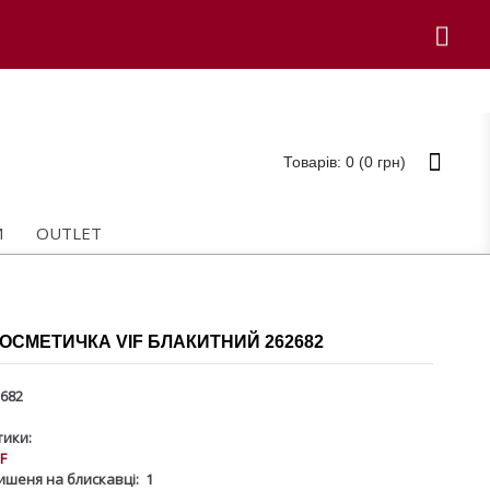
Товарів: 0 (0 грн)
И
OUTLET
ОСМЕТИЧКА VIF БЛАКИТНИЙ 262682
682
ики:
IF
ишеня на блискавці:
1