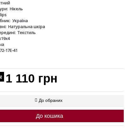
итний
ури:
Нікель
lips
бник:
Україна
ні:
Натуральна шкіра
ередині:
Текстиль
х19х4
ча
72-17Е-41
1 110 грн
н
До обраних
До кошика