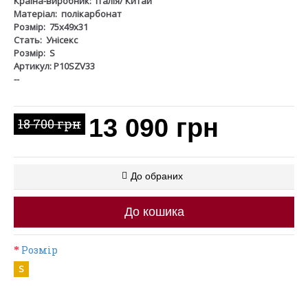
Країна-виробник:
Італія/ Китай
Матеріал:
полікарбонат
Розмір:
75х49х31
Стать:
Унісекс
Розмір:
S
Артикул: P10SZV33
--
13 090 грн
18 700 грн
До обраних
До кошика
Розмір
S