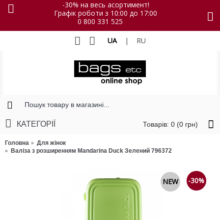
-30% на весь асортимент!
Графік роботи з 10:00 до 17:00
0 800 331 525
UA
|
RU
КАТЕГОРІЇ
Товарів: 0 (0 грн)
Головна
Для жінок
Валіза з розширенням Mandarina Duck Зелений 796372
-30%
NEW