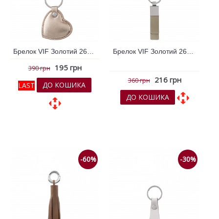
Брелок VIF Золотий 262943
Брелок VIF Золотий 263178
195 грн
390 грн
216 грн
360 грн
ДО КОШИКА
LAST
ДО КОШИКА
До обраних
До обраних
До порівняння
До порівняння
-60%
-30%