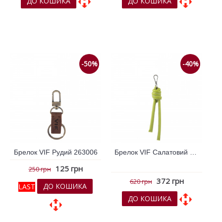
ДО КОШИКА
ДО КОШИКА
До обраних
До обраних
До порівняння
До порівняння
-50%
-40%
Брелок VIF Рудий 263006
Брелок VIF Салатовий 263770
125 грн
250 грн
372 грн
620 грн
ДО КОШИКА
LAST
ДО КОШИКА
До обраних
До обраних