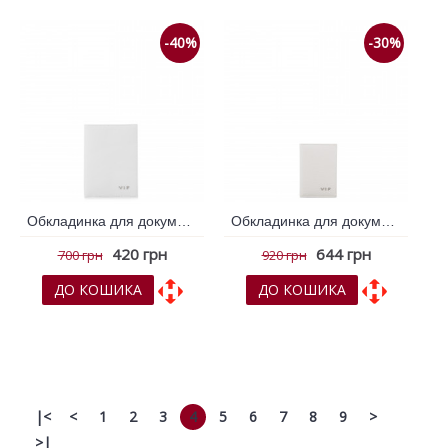
-40%
-30%
Обкладинка для документів VIF Молочний 262629
Обкладинка для документів VIF Молочний 262660
420 грн
644 грн
700 грн
920 грн
ДО КОШИКА
ДО КОШИКА
До обраних
До обраних
До порівняння
До порівняння
|<
<
1
2
3
4
5
6
7
8
9
>
>|