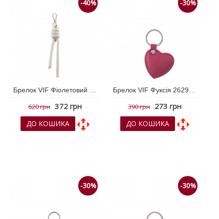
-40%
-30%
Брелок VIF Фіолетовий 263768
Брелок VIF Фуксія 262942
372 грн
273 грн
620 грн
390 грн
ДО КОШИКА
ДО КОШИКА
До обраних
До обраних
До порівняння
До порівняння
-30%
-30%