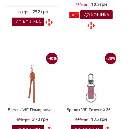
125 грн
250 грн
252 грн
360 грн
ДО КОШИКА
LAST
ДО КОШИКА
До обраних
До обраних
До порівняння
До порівняння
-40%
-30%
Брелок VIF Помаранчевий 263769
Брелок VIF Рожевий 263450
372 грн
175 грн
620 грн
250 грн