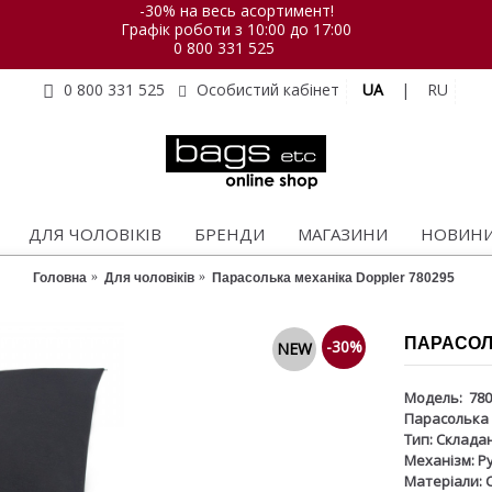
-30% на весь асортимент!
Графік роботи з 10:00 до 17:00
0 800 331 525
UA
|
RU
0 800 331 525
Особистий кабінет
ДЛЯ ЧОЛОВІКІВ
БРЕНДИ
МАГАЗИНИ
НОВИН
Головна
Для чоловіків
Парасолька механіка Doppler 780295
ПАРАСОЛ
-30%
NEW
Модель:
780
Парасолька 
Тип:
Склада
Механізм:
Ру
Матеріали:
С