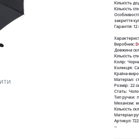
Кількість д
Кількість сп
Особливості
закриття ку
Гарантія:
12 
Характерист
Виробник:
D
Довжина скл
Кількість сп
Колір:
Чорн
Колекція:
Ca
Країна-виро
Матеріал:
с
ШИТИ
Розмір:
22 с
Стать:
Чоло
Тип ручки:
Механізм:
м
Кількість ск
Матеріал ру
Артикул: 72
--