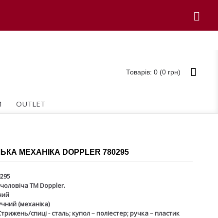
Товарів: 0 (0 грн)
И
OUTLET
ЬКА МЕХАНІКА DOPPLER 780295
295
чоловіча ТМ Doppler.
ний
чний (механіка)
трижень/спиці - сталь; купол – поліестер; ручка – пластик