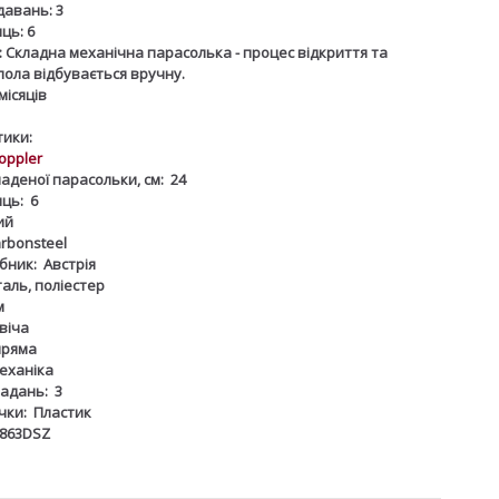
одавань:
3
иць:
6
:
Складна механічна парасолька - процес відкриття та
пола відбувається вручну.
місяців
ики:
oppler
аденої парасольки, см:
24
иць:
6
ий
rbonsteel
бник:
Австрія
таль, поліестер
м
віча
пряма
еханіка
ладань:
3
чки:
Пластик
2863DSZ