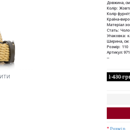
Довжина, см
Колір:
Жовт
Колір фурніт
Країна-виро
Матеріал зов
Стать:
Чоло
Упаковка:
к
Ширина, см:
Розмір:
110
Артикул: 971
--
1 430 гр
ШИТИ
Розмір