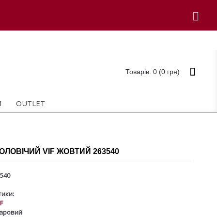
Товарів: 0 (0 грн)
И
OUTLET
ОЛОВІЧИЙ VIF ЖОВТИЙ 263540
540
ики:
IF
аровий