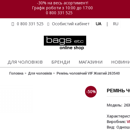
-30% на весь асортимент!
Графік роботи з 10:00 до 17:00
0 800 331 525
UA
|
RU
0 800 331 525
Особистий кабінет
ДЛЯ ЧОЛОВІКІВ
БРЕНДИ
МАГАЗИНИ
НОВИН
Головна
Для чоловіків
Ремінь чоловічий VIF Жовтий 263540
РЕМІНЬ Ч
-50%
Модель:
263
Характерист
Виробник:
V
Вид:
Однош