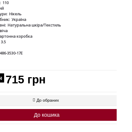
:
110
ий
ури:
Нікель
бник:
Україна
ні:
Натуральна шкіра/Текстиль
віча
артонна коробка
3.5
486-3530-17Е
715 грн
н
До обраних
До кошика