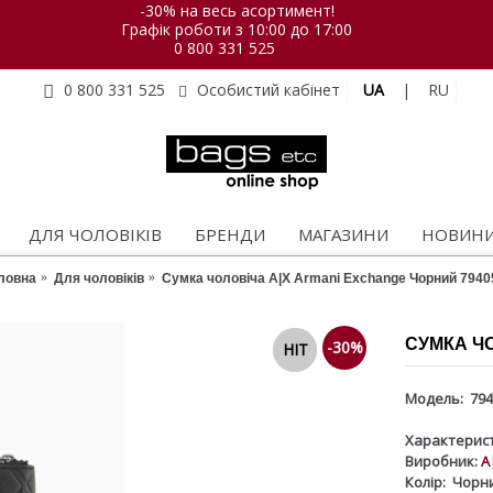
-30% на весь асортимент!
Графік роботи з 10:00 до 17:00
0 800 331 525
UA
|
RU
0 800 331 525
Особистий кабінет
ДЛЯ ЧОЛОВІКІВ
БРЕНДИ
МАГАЗИНИ
НОВИН
ловна
Для чоловіків
Сумка чоловіча A|X Armani Exchange Чорний 7940
СУМКА ЧО
-30%
NEW
HIT
Модель:
794
Характерист
Виробник:
A
Колір:
Чорн