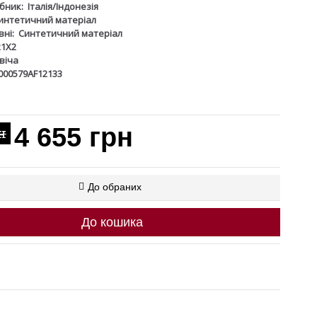
бник:
Італія/Індонезія
интетичний матеріал
ні:
Синтетичний матеріал
21X2
віча
000579AF12133
4 655 грн
н
До обраних
До кошика