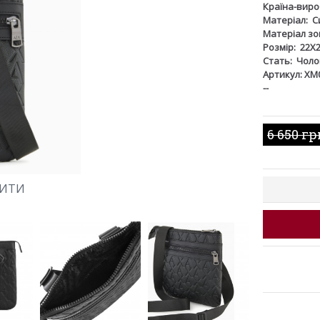
Країна-виро
Матеріал:
С
Матеріал зов
Розмір:
22X
Стать:
Чоло
Артикул: XM
--
6 650 гр
ШИТИ