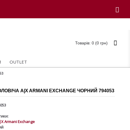
Товарів: 0 (0 грн)
И
OUTLET
53
ЛОВІЧА A|X ARMANI EXCHANGE ЧОРНИЙ 794053
053
ики:
|X Armani Exchange
ий