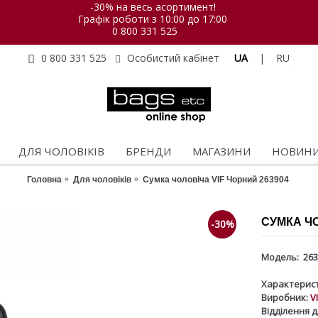
-30% на весь асортимент!
Графік роботи з 10:00 до 17:00
0 800 331 525
UA
|
RU
0 800 331 525
Особистий кабінет
ДЛЯ ЧОЛОВІКІВ
БРЕНДИ
МАГАЗИНИ
НОВИН
Головна
Для чоловіків
Сумка чоловіча VIF Чорний 263904
СУМКА ЧО
-30%
Модель:
263
Характерист
Виробник:
V
Відділення д