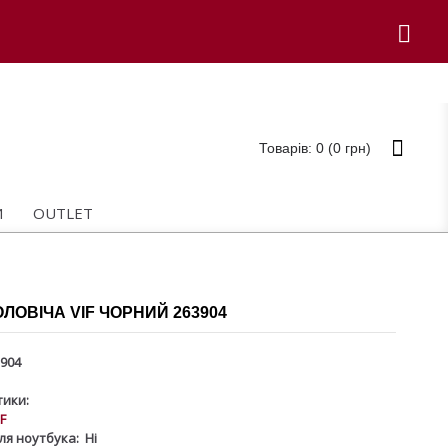
Товарів: 0 (0 грн)
И
OUTLET
ЛОВІЧА VIF ЧОРНИЙ 263904
904
ики:
IF
ля ноутбука:
Ні