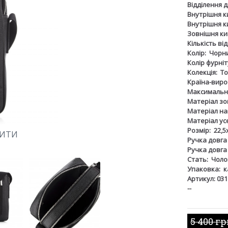
Відділення 
Внутрішня к
Внутрішня к
Зовнішня ки
Кількість ві
Колір:
Чорн
Колір фурніт
Колекція:
To
Країна-виро
Максимальна
Матеріал зов
Матеріал на
Матеріал ус
Розмір:
22,5
ШИТИ
Ручка довга
Ручка довга
Стать:
Чоло
Упаковка:
к
Артикул: 031
--
5 400 г