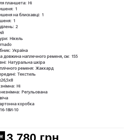
для планшета:
Ні
ишеня:
1
ишеня на блискавці:
1
шеня:
1
дділень:
2
ий
ури:
Нікель
rnado
бник:
Україна
 довжина наплечного ременя, см:
155
ні:
Натуральна шкіра
плічного ременя:
Жаккард
ередині:
Текстиль
х26,5х8
 знімна:
Ні
 незнімна:
Регульована
віча
артонна коробка
16-18И-10
3 780 грн
рн