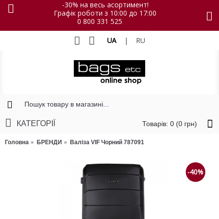
-30% на весь асортимент!
Графік роботи з 10:00 до 17:00
0 800 331 525
UA
|
RU
КАТЕГОРІЇ
Товарів: 0 (0 грн)
Головна
БРЕНДИ
Валіза VIF Чорний 787091
-40%