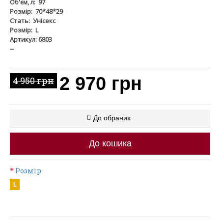
Об'єм, л:
97
Розмір:
70*48*29
Стать:
Унісекс
Розмір:
L
Артикул: 6803
--
2 970 грн
4 950 грн
До обраних
До кошика
Розмір
L