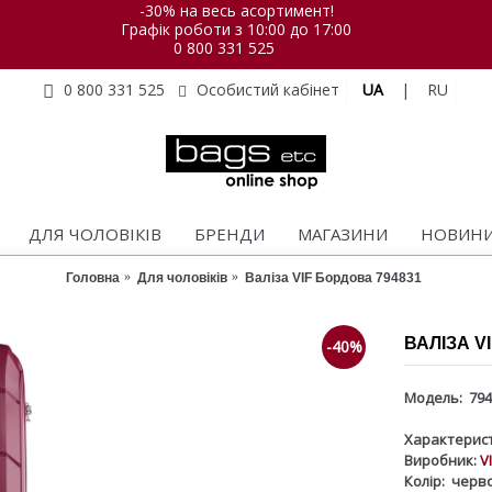
-30% на весь асортимент!
Графік роботи з 10:00 до 17:00
0 800 331 525
UA
|
RU
0 800 331 525
Особистий кабінет
ДЛЯ ЧОЛОВІКІВ
БРЕНДИ
МАГАЗИНИ
НОВИН
Головна
Для чоловіків
Валіза VIF Бордова 794831
ВАЛІЗА V
-40%
Модель:
794
Характерист
Виробник:
V
Колір:
черв