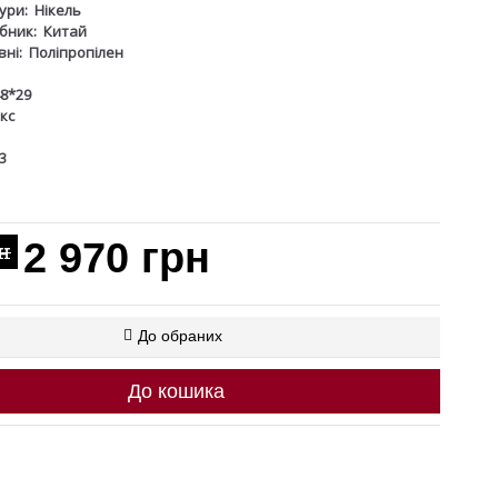
ури:
Нікель
бник:
Китай
ні:
Поліпропілен
8*29
кс
3
2 970 грн
рн
До обраних
До кошика