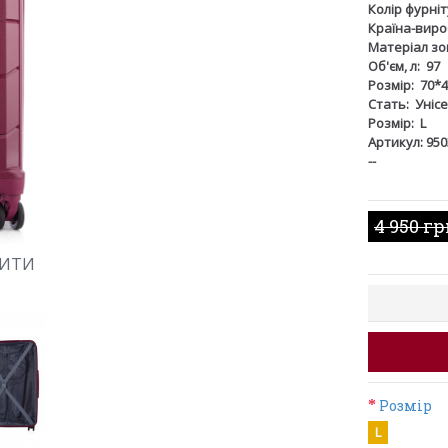
Колір фурніт
Країна-виро
Матеріал зов
Об'єм, л:
97
Розмір:
70*4
Стать:
Унісе
Розмір:
L
Артикул: 950
--
4 950 г
ШИТИ
Розмір
L