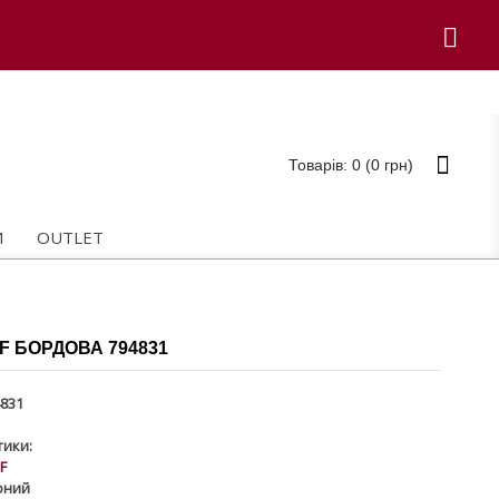
Товарів: 0 (0 грн)
И
OUTLET
IF БОРДОВА 794831
831
ики:
IF
оний