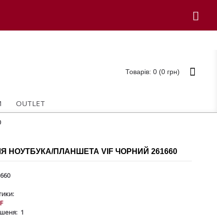
Товарів: 0 (0 грн)
И
OUTLET
0
Я НОУТБУКА/ПЛАНШЕТА VIF ЧОРНИЙ 261660
660
ики:
IF
шеня:
1