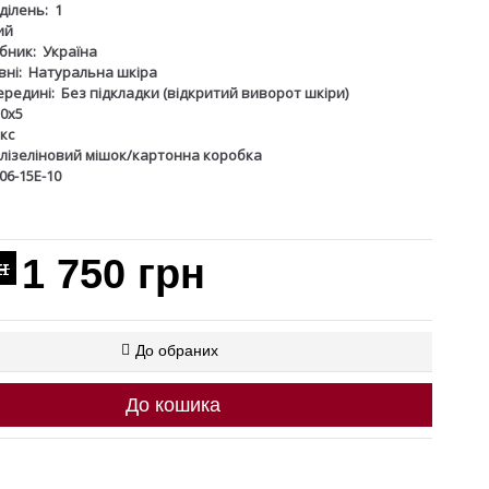
дділень:
1
ий
бник:
Україна
ні:
Натуральна шкіра
ередині:
Без підкладки (відкритий виворот шкіри)
0х5
кс
лізеліновий мішок/картонна коробка
06-15Е-10
1 750 грн
н
До обраних
До кошика