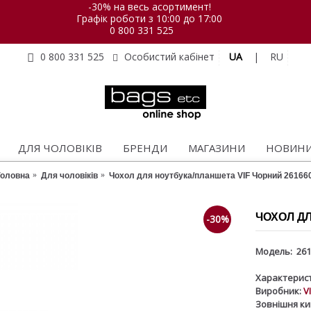
-30% на весь асортимент!
Графік роботи з 10:00 до 17:00
0 800 331 525
UA
|
RU
0 800 331 525
Особистий кабінет
ДЛЯ ЧОЛОВІКІВ
БРЕНДИ
МАГАЗИНИ
НОВИН
Головна
Для чоловіків
Чохол для ноутбука/планшета VIF Чорний 26166
ЧОХОЛ ДЛ
-30%
Модель:
261
Характерист
Виробник:
V
Зовнішня ки