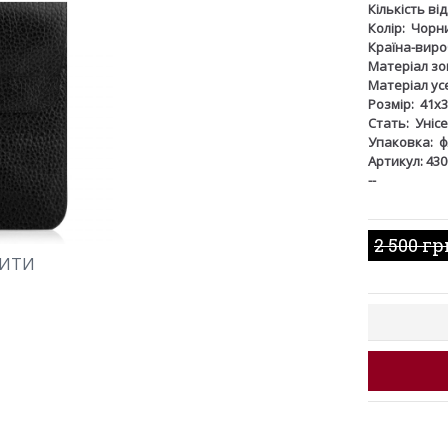
Кількість ві
Колір:
Чорн
Країна-виро
Матеріал зов
Матеріал ус
Розмір:
41х3
Стать:
Унісе
Упаковка:
ф
Артикул: 430
--
2 500 гр
ШИТИ