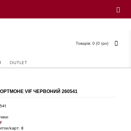
Товарів: 0 (0 грн)
И
OUTLET
ОРТМОНЕ VIF ЧЕРВОНИЙ 260541
541
ики:
IF
зиток/карт:
8