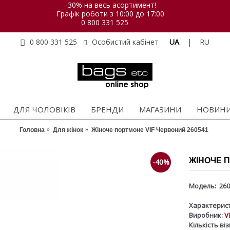
-30% на весь асортимент!
Графік роботи з 10:00 до 17:00
0 800 331 525
UA
|
RU
0 800 331 525
Особистий кабінет
ДЛЯ ЧОЛОВІКІВ
БРЕНДИ
МАГАЗИНИ
НОВИН
Головна
Для жінок
Жіноче портмоне VIF Червоний 260541
ЖІНОЧЕ П
-40%
Модель:
260
Характерист
Виробник:
V
Кількість ві