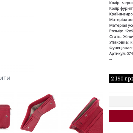
Колір:
черв
Колір фурніт
Країна-виро
Матеріал зов
Матеріал ус
Розмір:
12х9
Стать:
Жіно
Упаковка:
к
Функціонал:
Артикул: 074
--
2 190 гр
ШИТИ