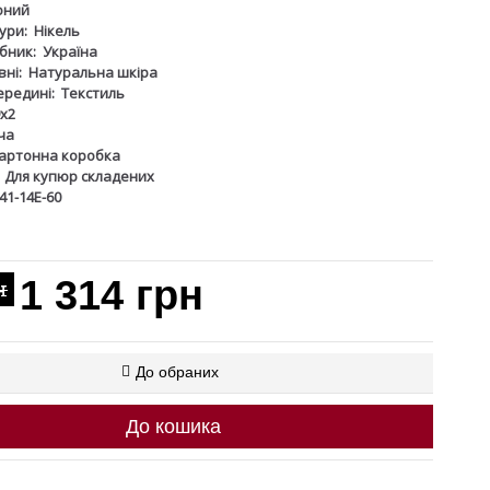
оний
ури:
Нікель
бник:
Україна
ні:
Натуральна шкіра
ередині:
Текстиль
х2
ча
артонна коробка
Для купюр складених
41-14Е-60
1 314 грн
н
До обраних
До кошика