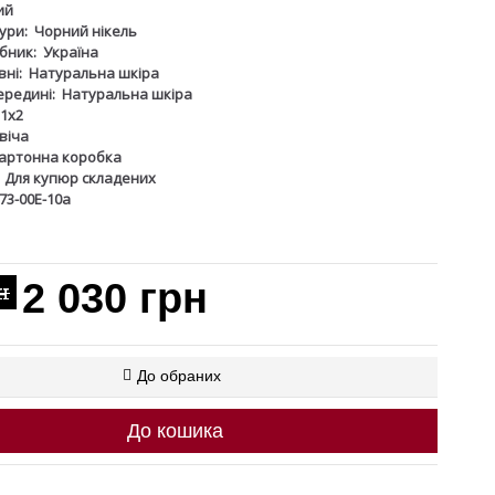
ий
ури:
Чорний нікель
бник:
Україна
ні:
Натуральна шкіра
ередині:
Натуральна шкіра
1х2
віча
артонна коробка
Для купюр складених
73-00Е-10а
2 030 грн
н
До обраних
До кошика