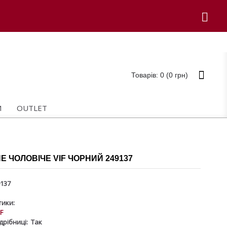
Товарів: 0 (0 грн)
И
OUTLET
 ЧОЛОВІЧЕ VIF ЧОРНИЙ 249137
137
ики:
IF
дрібниці:
Так