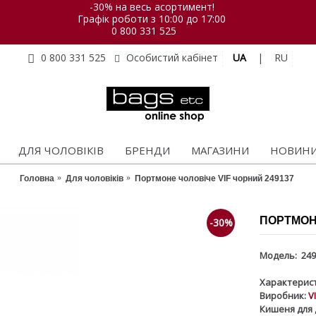
-30% на весь асортимент!
Графік роботи з 10:00 до 17:00
0 800 331 525
UA
|
RU
0 800 331 525
Особистий кабінет
ДЛЯ ЧОЛОВІКІВ
БРЕНДИ
МАГАЗИНИ
НОВИН
Головна
Для чоловіків
Портмоне чоловіче VIF чорний 249137
ПОРТМОНЕ
-30%
Модель:
249
Характерист
Виробник:
V
Кишеня для 