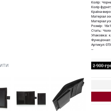
Колір:
Чорн
Колір фурніт
Країна-виро
Матеріал зов
Матеріал ус
Розмір:
16х1
Стать:
Чоло
Упаковка:
к
Функціонал:
Артикул: 073
--
2 900 гр
ШИТИ