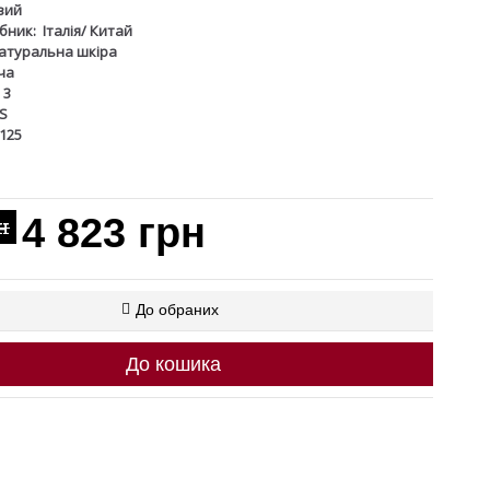
вий
бник:
Італія/ Китай
атуральна шкіра
ча
3
S
125
4 823 грн
н
До обраних
До кошика