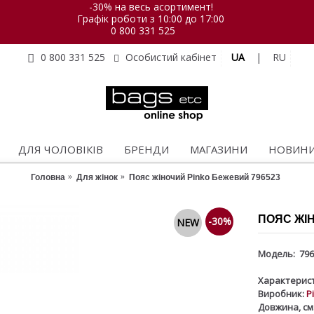
-30% на весь асортимент!
Графік роботи з 10:00 до 17:00
0 800 331 525
UA
|
RU
0 800 331 525
Особистий кабінет
ДЛЯ ЧОЛОВІКІВ
БРЕНДИ
МАГАЗИНИ
НОВИН
Головна
Для жінок
Пояс жіночий Pinko Бежевий 796523
ПОЯС ЖІН
-30%
NEW
Модель:
796
Характерист
Виробник:
P
Довжина, см