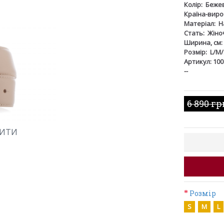
Колір:
Беже
Країна-виро
Матеріал:
Н
Стать:
Жіно
Ширина, см:
Розмір:
L/M/
Артикул: 100
--
6 890 гр
ШИТИ
Розмір
S
M
L