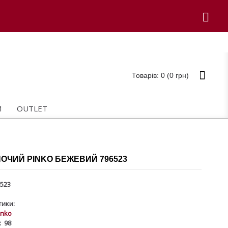
Товарів: 0 (0 грн)
И
OUTLET
ОЧИЙ PINKO БЕЖЕВИЙ 796523
523
ики:
inko
:
98