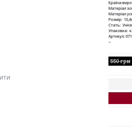
Країна-виро
Матеріал зов
Матеріал ус
Розмір:
13,4
Стать:
Унісе
Упаковка:
к
Артикул: 071
--
550 грн
ШИТИ