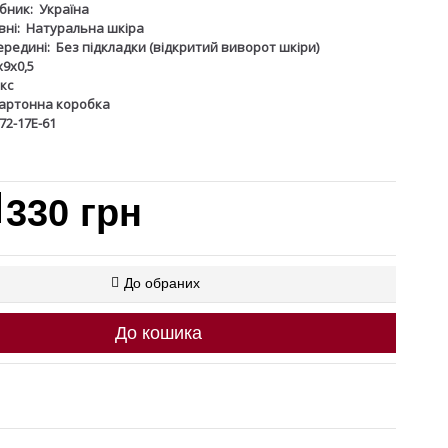
бник:
Україна
ні:
Натуральна шкіра
ередині:
Без підкладки (відкритий виворот шкіри)
х9х0,5
кс
артонна коробка
72-17Е-61
330 грн
До обраних
До кошика