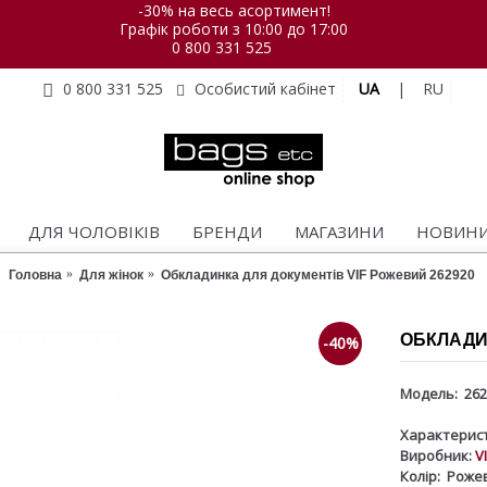
-30% на весь асортимент!
Графік роботи з 10:00 до 17:00
0 800 331 525
UA
|
RU
0 800 331 525
Особистий кабінет
ДЛЯ ЧОЛОВІКІВ
БРЕНДИ
МАГАЗИНИ
НОВИН
Головна
Для жінок
Обкладинка для документів VIF Рожевий 262920
ОБКЛАДИН
-40%
Модель:
262
Характерист
Виробник:
V
Колір:
Роже