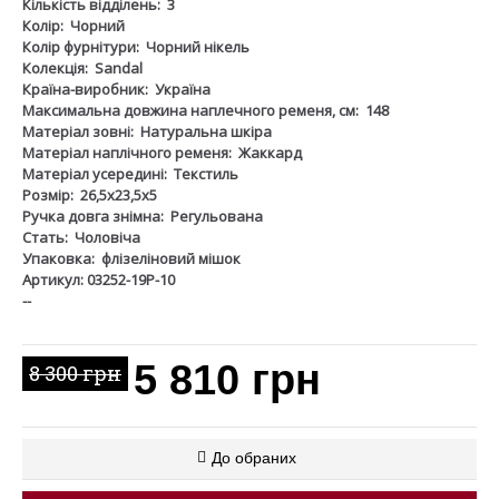
Кількість відділень:
3
Колір:
Чорний
Колір фурнітури:
Чорний нікель
Колекція:
Sandal
Країна-виробник:
Україна
Максимальна довжина наплечного ременя, см:
148
Матеріал зовні:
Натуральна шкіра
Матеріал наплічного ременя:
Жаккард
Матеріал усередині:
Текстиль
Розмір:
26,5х23,5х5
Ручка довга знімна:
Регульована
Стать:
Чоловіча
Упаковка:
флізеліновий мішок
Артикул: 03252-19Р-10
--
5 810 грн
8 300 грн
До обраних