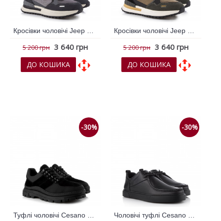
Кросівки чоловічі Jeep Сірий 795080
Кросівки чоловічі Jeep Хакі 795087
3 640 грн
3 640 грн
5 200 грн
5 200 грн
ДО КОШИКА
ДО КОШИКА
До обраних
До обраних
До порівняння
До порівняння
-30%
-30%
Туфлі чоловічі Cesano Boscone Чорний 791282
Чоловічі туфлі Cesano Boscone Чорний 789750