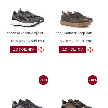
Кросівки чоловічі A|X Armani Exchange Чорний 795709
Кеди чоловічі Jeep Хакі 795094
8 645 грн
3 120 грн
12 350 грн
5 200 грн
ДО КОШИКА
ДО КОШИКА
До обраних
До обраних
До порівняння
До порівняння
-30%
-30%