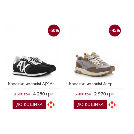
До обраних
До обраних
До порівняння
До порівняння
-50%
-45%
Кросівки чоловічі A|X Armani Exchange Чорний 794095
Кросівки чоловічі Jeep Коричневий 793885
4 250 грн
2 970 грн
8 500 грн
5 400 грн
ДО КОШИКА
ДО КОШИКА
До обраних
До обраних
До порівняння
До порівняння