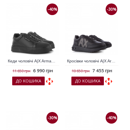
-40%
-30%
Кеди чоловічі A|X Armani Exchange Чорний 795191
Кросівки чоловічі A|X Armani Exchange Чорний 795691
6 990 грн
7 455 грн
11 650 грн
10 650 грн
ДО КОШИКА
ДО КОШИКА
До обраних
До обраних
До порівняння
До порівняння
-30%
-40%