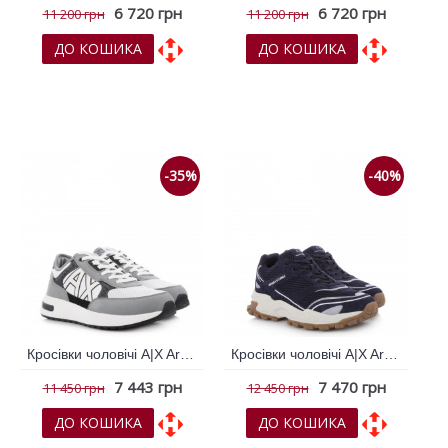
6 720 грн
6 720 грн
11 200 грн
11 200 грн
ДО КОШИКА
ДО КОШИКА
До обраних
До обраних
До порівняння
До порівняння
-35%
-40%
Кросівки чоловічі A|X Armani Exchange Сірий 794460
Кросівки чоловічі A|X Armani Exchange Синій темний 794773
7 443 грн
7 470 грн
11 450 грн
12 450 грн
ДО КОШИКА
ДО КОШИКА