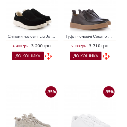
Сліпони чоловічі Liu Jo Чорний 796210
Туфлі чоловічі Cesano Boscone Коричневий темний 792372
3 200 грн
3 710 грн
6 400 грн
5 300 грн
ДО КОШИКА
ДО КОШИКА
До обраних
До обраних
До порівняння
До порівняння
-35%
-35%