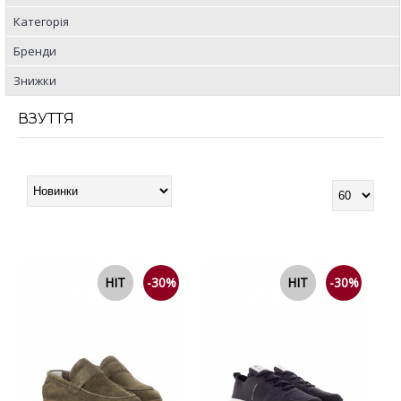
Категорія
Бренди
Знижки
ВЗУТТЯ
NEW
HIT
-30%
NEW
HIT
-30%