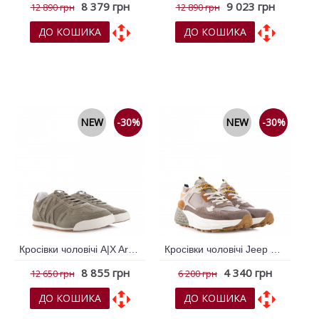
8 379 грн
9 023 грн
12 890 грн
12 890 грн
ДО КОШИКА
ДО КОШИКА
До обраних
До обраних
До порівняння
До порівняння
NEW
-30%
NEW
-30%
Кросівки чоловічі A|X Armani Exchange Хакі 796730
Кросівки чоловічі Jeep Коричневий 795992
8 855 грн
4 340 грн
12 650 грн
6 200 грн
ДО КОШИКА
ДО КОШИКА