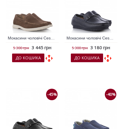
Мокасини чоловічі Cesano Boscone Коричневий 792348
Мокасини чоловічі Cesano Boscone Синій 792354
3 445 грн
3 180 грн
5 300 грн
5 300 грн
ДО КОШИКА
ДО КОШИКА
До обраних
До обраних
До порівняння
До порівняння
-45%
-40%