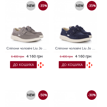
NEW
-35%
NEW
-35%
Сліпони чоловічі Liu Jo Бежевий 796195
Сліпони чоловічі Liu Jo Синій 796192
4 160 грн
4 160 грн
6 400 грн
6 400 грн
ДО КОШИКА
ДО КОШИКА
До обраних
До обраних
До порівняння
До порівняння
NEW
-50%
-30%