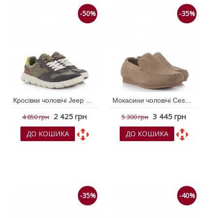
-50%
-35%
Кросівки чоловічі Jeep Хакі 793874
Мокасини чоловічі Cesano Boscone Бежевий 792342
2 425 грн
3 445 грн
4 850 грн
5 300 грн
ДО КОШИКА
ДО КОШИКА
До обраних
До обраних
До порівняння
До порівняння
-35%
-40%