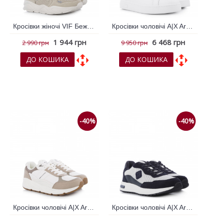
Кросівки жіночі VIF Бежевий 792490
Кросівки чоловічі A|X Armani Exchange Білий 794454
1 944 грн
6 468 грн
2 990 грн
9 950 грн
ДО КОШИКА
ДО КОШИКА
До обраних
До обраних
До порівняння
До порівняння
-40%
-40%
Кросівки чоловічі A|X Armani Exchange Білий 794784
Кросівки чоловічі A|X Armani Exchange Мульти колір 794061