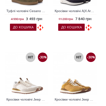
Туфлі чоловічі Cesano Boscone Зелений 795595
Кросівки чоловічі A|X Armani Exchange Синій 796476
3 493 грн
7 840 грн
4 990 грн
11 200 грн
ДО КОШИКА
ДО КОШИКА
До обраних
До обраних
До порівняння
До порівняння
NEW
HIT
-30%
NEW
HIT
-30%
Кросівки чоловічі Jeep Бежевий 796006
Кросівки чоловічі Jeep Рудий 795999