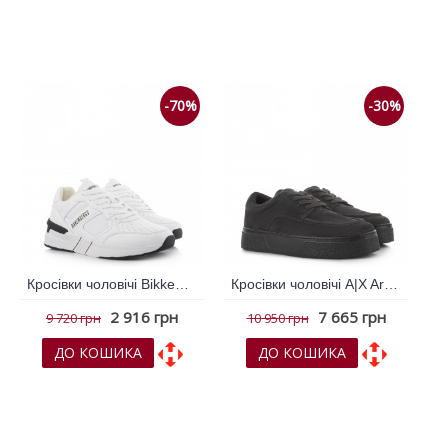
До обраних
До обраних
До порівняння
До порівняння
-70%
-30%
Кросівки чоловічі Bikkembergs Білий 790003
Кросівки чоловічі A|X Armani Exchange Коричневий 795197
2 916 грн
7 665 грн
9 720 грн
10 950 грн
ДО КОШИКА
ДО КОШИКА
До обраних
До обраних
До порівняння
До порівняння