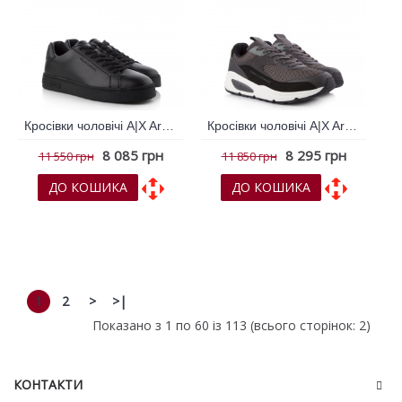
Кросівки чоловічі A|X Armani Exchange Чорний 792647
Кросівки чоловічі A|X Armani Exchange Чорний 792652
8 085 грн
8 295 грн
11 550 грн
11 850 грн
ДО КОШИКА
ДО КОШИКА
До обраних
До обраних
До порівняння
До порівняння
1
2
>
>|
Показано з 1 по 60 із 113 (всього сторінок: 2)
КОНТАКТИ