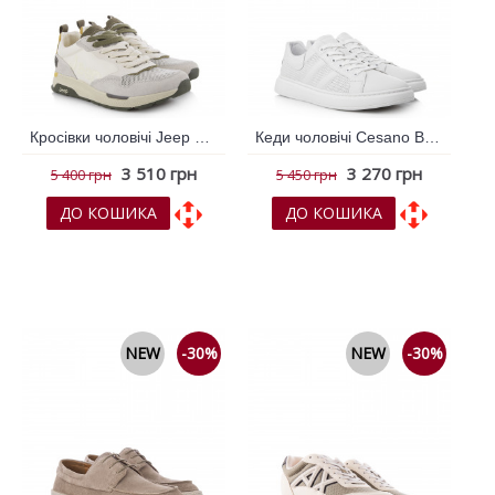
Кросівки чоловічі Jeep Молочний 793891
Кеди чоловічі Cesano Boscone Білий 788496
3 510 грн
3 270 грн
5 400 грн
5 450 грн
ДО КОШИКА
ДО КОШИКА
До обраних
До обраних
До порівняння
До порівняння
NEW
-30%
NEW
-30%