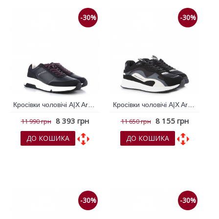
-30%
-30%
Кросівки чоловічі A|X Armani Exchange Синій 792656
Кросівки чоловічі A|X Armani Exchange Чорний 792115
8 393 грн
8 155 грн
11 990 грн
11 650 грн
ДО КОШИКА
ДО КОШИКА
До обраних
До обраних
До порівняння
До порівняння
-30%
-30%