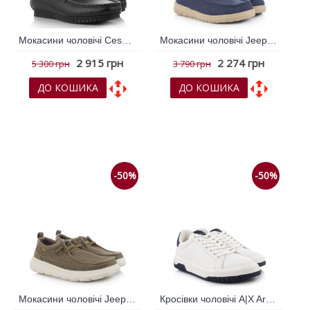
Мокасини чоловічі Cesano Boscone Чорний 792360
Мокасини чоловічі Jeep Синій 793921
2 915 грн
2 274 грн
5 300 грн
3 790 грн
ДО КОШИКА
ДО КОШИКА
До обраних
До обраних
До порівняння
До порівняння
-50%
-50%
Мокасини чоловічі Jeep Хакі 793927
Кросівки чоловічі A|X Armani Exchange Білий 791682