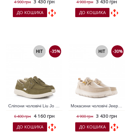
3 430 грн
3 430 грн
4 900 грн
4 900 грн
ДО КОШИКА
ДО КОШИКА
До обраних
До обраних
До порівняння
До порівняння
NEW
HIT
-35%
NEW
HIT
-30%
Сліпони чоловічі Liu Jo Зелений 796205
Мокасини чоловічі Jeep Бежевий 796019
4 160 грн
3 430 грн
6 400 грн
4 900 грн
ДО КОШИКА
ДО КОШИКА