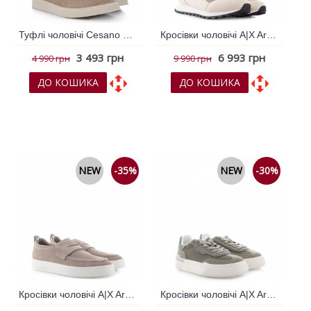
Туфлі чоловічі Cesano Boscone Бежевий 795589
Кросівки чоловічі A|X Armani Exchange Білий 796726
3 493 грн
6 993 грн
4 990 грн
9 990 грн
ДО КОШИКА
ДО КОШИКА
До обраних
До обраних
До порівняння
До порівняння
NEW
-35%
NEW
-30%
Кросівки чоловічі A|X Armani Exchange Бежевий 796503
Кросівки чоловічі A|X Armani Exchange Зелений 796505